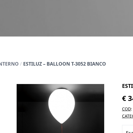
INTERNO
/
ESTILUZ – BALLOON T-3052 BIANCO
EST
€
3
COD
CATE