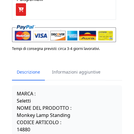
€ 320,00.
€ 288,00.
SELETTI
-
MONKEY
LAMP
STANDING
quantità
Tempi di consegna previsti: circa 3-4 giorni lavorativi.
Descrizione
Informazioni aggiuntive
MARCA :
Seletti
NOME DEL PRODOTTO :
Monkey Lamp Standing
CODICE ART
ICOLO :
14880