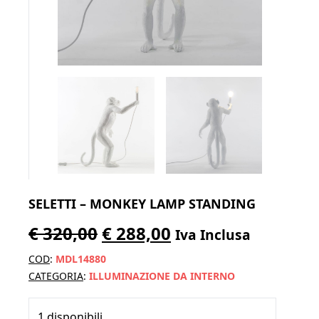
SELETTI – MONKEY LAMP STANDING
Il
Il
€
320,00
€
288,00
Iva Inclusa
prezzo
prezzo
COD
:
MDL14880
originale
attuale
CATEGORIA
:
ILLUMINAZIONE DA INTERNO
era:
è:
1 disponibili