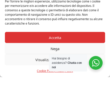
Per fornire le migliori esperienze, utilizziamo tecnologie come i cookie
per memorizzare e/o accedere alle informazioni del dispositivo. Il
consenso a queste tecnologie ci permetterà di elaborare dati come il
comportamento di navigazione o ID unici su questo sito. Non
acconsentire o ritirare il consenso può influire negativamente su alcune
caratteristiche e funzioni.
ARTEMIDE - CASTORE 25
IDEAL LUX - POP SP6 NERO
TABLE
€
244,00
€ 220,00
Accetta
€
475,00
€ 380,00
Nega
20%
Hai bisogno di
Visualizza le preferenze
assistenza?
Chatta con
noi
Cookie Policy
Privacy Policy
SLIDE - LOVE TAVOLO
LINEALIGHT - TARA R DIAM
BIANCO
41CM
€ 171,00
€
262,30
€ 210,00