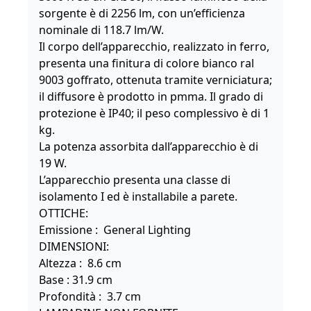
sorgente è di 2256 lm, con un’efficienza
nominale di 118.7 lm/W.
Il corpo dell’apparecchio, realizzato in ferro,
presenta una finitura di colore bianco ral
9003 goffrato, ottenuta tramite verniciatura;
il diffusore è prodotto in pmma. Il grado di
protezione è IP40; il peso complessivo è di 1
kg.
La potenza assorbita dall’apparecchio è di
19 W.
L’apparecchio presenta una classe di
isolamento I ed è installabile a parete.
OTTICHE:
Emissione :
General Lighting
DIMENSIONI:
Altezza :
8.6
c
m
Base : 31.9 cm
Profondità :
3.7 cm