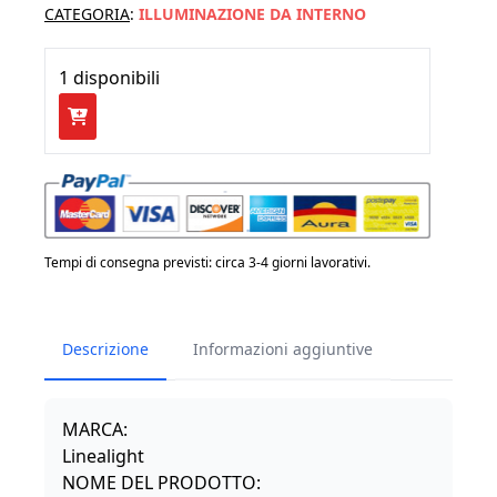
CATEGORIA
:
ILLUMINAZIONE DA INTERNO
1 disponibili
LINEALIGHT
-
BOX
LED
PARETE
bianco
Tempi di consegna previsti: circa 3-4 giorni lavorativi.
32cm
quantità
Descrizione
Informazioni aggiuntive
MARCA:
Linealight
NOME DEL PRODOTTO: