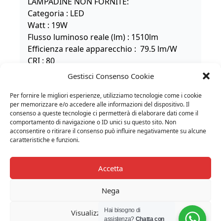
LAMPADINE NON FORNITE:
Categoria : LED
Watt : 19W
Flusso luminoso reale (lm) : 1510lm
Efficienza reale apparecchio :
79.5 lm/W
CRI : 80
CCT : 3000K
Gestisci Consenso Cookie
TENSIONE DI ALIMENTAZIONE:
220-240
Per fornire le migliori esperienze, utilizziamo tecnologie come i cookie
per memorizzare e/o accedere alle informazioni del dispositivo. Il
DIMMER:
consenso a queste tecnologie ci permetterà di elaborare dati come il
Dimmerabile con componente aggiuntivo a
comportamento di navigazione o ID unici su questo sito. Non
richiesta
acconsentire o ritirare il consenso può influire negativamente su alcune
caratteristiche e funzioni.
IP:
40
Accetta
Nega
ARTICOLI CORRELATI
Hai bisogno di
Visualizza le preferenze
assistenza?
Chatta con