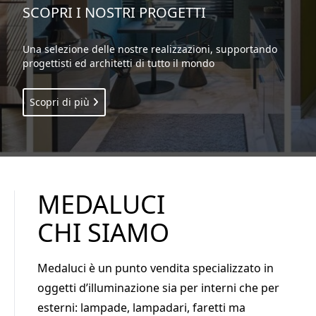
APPROFITTA DELLE OFFERTE
SCOPRI I NOSTRI PROGETTI
Entra nel nostro Shop Online. Lampade per interni ed
Una selezione delle nostre realizzazioni, supportando
esterni, accessori ed arredi a prezzi imbattibili.
progettisti ed architetti di tutto il mondo
Vai allo shop
Scopri di più
Scopri chi siamo
Scopri la lampada
MEDALUCI
CHI SIAMO
Medaluci
è un punto vendita specializzato in
oggetti d’illuminazione sia per interni che per
esterni: lampade, lampadari, faretti ma