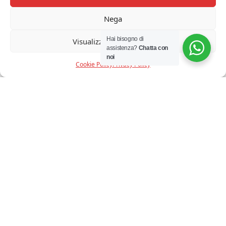
Nega
Hai bisogno di
Visualizza le preferenze
assistenza?
Chatta con
noi
Cookie Policy
Privacy Policy