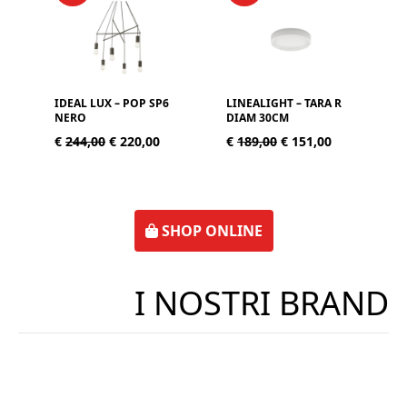
IDEAL LUX – POP SP6
LINEALIGHT – TARA R
L
NERO
DIAM 30CM
D
€
244,00
€ 220,00
€
189,00
€ 151,00
SHOP ONLINE
I NOSTRI BRAND