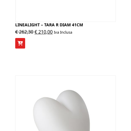
LINEALIGHT – TARA R DIAM 41CM
Il
Il
€
262,30
€
210,00
Iva Inclusa
prezzo
prezzo
originale
attuale
era:
è:
€ 262,30.
€ 210,00.