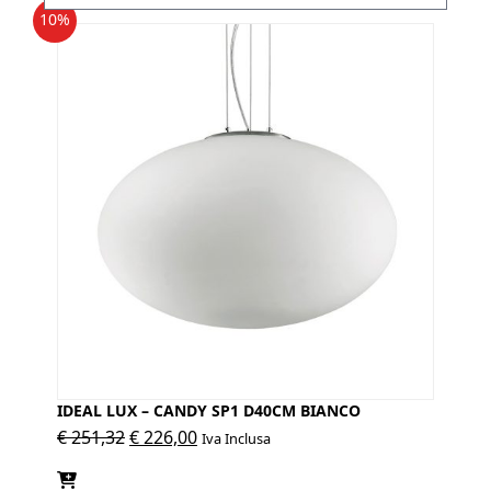
10%
IDEAL LUX – CANDY SP1 D40CM BIANCO
Il
Il
€
251,32
€
226,00
Iva Inclusa
prezzo
prezzo