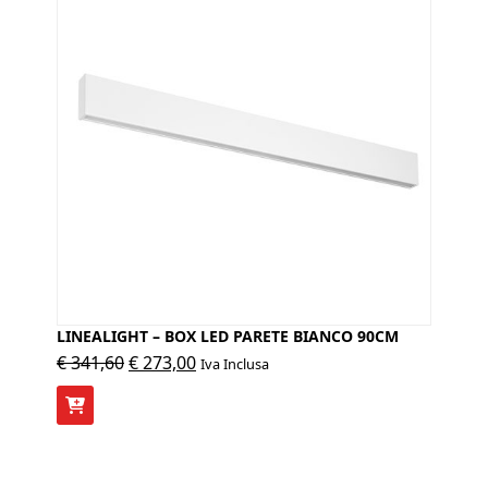
LINEALIGHT – BOX LED PARETE BIANCO 90CM
Il
Il
€
341,60
€
273,00
Iva Inclusa
prezzo
prezzo
originale
attuale
era:
è:
€ 341,60.
€ 273,00.