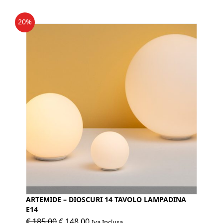
€ 165,00.
€ 132,00.
20%
ARTEMIDE – DIOSCURI 14 TAVOLO LAMPADINA
E14
Il
Il
€
185,00
€
148,00
Iva Inclusa