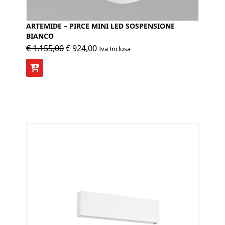
ARTEMIDE – PIRCE MINI LED SOSPENSIONE
BIANCO
Il
Il
€
1.155,00
€
924,00
Iva Inclusa
prezzo
prezzo
originale
attuale
era:
è:
€ 1.155,00.
€ 924,00.