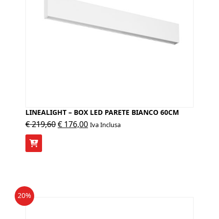
LINEALIGHT – BOX LED PARETE BIANCO 60CM
Il
Il
€
219,60
€
176,00
Iva Inclusa
prezzo
prezzo
originale
attuale
era:
è:
€ 219,60.
€ 176,00.
20%