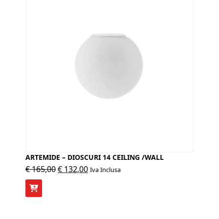
ARTEMIDE – DIOSCURI 14 CEILING /WALL
Il
Il
€
165,00
€
132,00
Iva Inclusa
prezzo
prezzo
originale
attuale
era:
è: