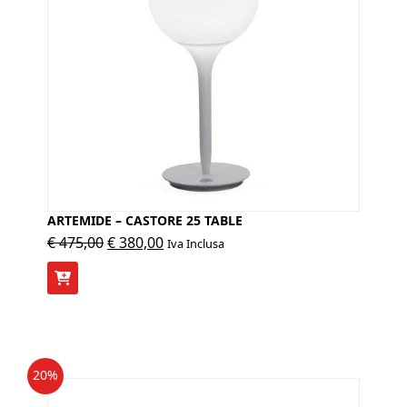
ARTEMIDE – CASTORE 25 TABLE
Il
Il
€
475,00
€
380,00
Iva Inclusa
prezzo
prezzo
originale
attuale
era:
è:
€ 475,00.
€ 380,00.
20%