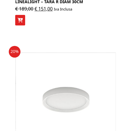
LINEALIGHT – TARA R DIAM 30CM
Il
Il
€
189,00
€
151,00
Iva Inclusa
prezzo
prezzo
originale
attuale
era:
è:
€ 189,00.
€ 151,00.
20%