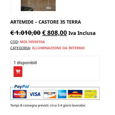
ARTEMIDE – CASTORE 35 TERRA
Il
Il
€
1.010,00
€
808,00
Iva Inclusa
prezzo
prezzo
COD
:
MDL1055010A
originale
attuale
CATEGORIA
:
ILLUMINAZIONE DA INTERNO
era:
è:
1 disponibili
€ 1.010,00.
€ 808,00.
ARTEMIDE
-
CASTORE
35
Terra
quantità
Tempi di consegna previsti: circa 3-4 giorni lavorativi.