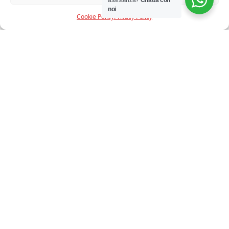
DIMMER:
assistenza?
Chatta con
noi
Si
Cookie Policy
Privacy Policy
IP:
20
ARTICOLI CORRELATI
20%
10%
ARTEMIDE - TOLOMEO
SELETTI - VEGAZ LETTERA IN
MICRO TAVOLO GOLD
METALLO C
€
295,00
€ 236,00
€
402,00
€ 362,00