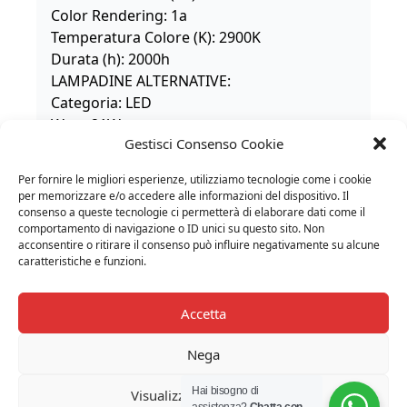
Color Rendering: 1a
Temperatura Colore (K): 2900K
Durata (h): 2000h
LAMPADINE ALTERNATIVE:
Categoria: LED
Watt: 21W
Gestisci Consenso Cookie
Flusso Luminoso (lm): 2452lm
Attacco: E27
Per fornire le migliori esperienze, utilizziamo tecnologie come i cookie
Classe: A
per memorizzare e/o accedere alle informazioni del dispositivo. Il
LUMINAIR:
consenso a queste tecnologie ci permetterà di elaborare dati come il
comportamento di navigazione o ID unici su questo sito. Non
Watt: 150W
acconsentire o ritirare il consenso può influire negativamente su alcune
Flusso Luminoso (lm): 2431lm
caratteristiche e funzioni.
CCT: 3000K
Efficiency: 85%
Accetta
Efficacy: 16lm/W
CRI: 99
Nega
TENSIONE DI ALIMENTAZIONE:
220V-240V
Hai bisogno di
Visualizza le preferenze