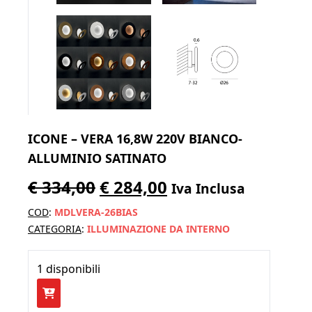
ICONE – VERA 16,8W 220V BIANCO-
ALLUMINIO SATINATO
Il
Il
€
334,00
€
284,00
Iva Inclusa
prezzo
prezzo
COD
:
MDLVERA-26BIAS
originale
attuale
CATEGORIA
:
ILLUMINAZIONE DA INTERNO
era:
è:
1 disponibili
€ 334,00.
€ 284,00.
ICONE
-