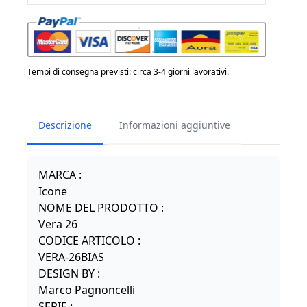
VERA
16,8W
220V
Bianco-
Tempi di consegna previsti: circa 3-4 giorni lavorativi.
Alluminio
satinato
Descrizione
Informazioni aggiuntive
quantità
MARCA :
Icone
NOME DEL PRODOTTO :
Vera 26
CODICE ARTICOLO :
VERA-26BIAS
DESIGN BY :
Marco Pagnoncelli
SERIE :