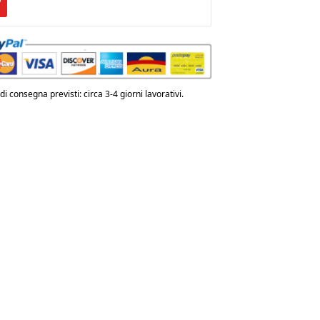
LLOON
50
i consegna previsti: circa 3-4 giorni lavorativi.
ntità