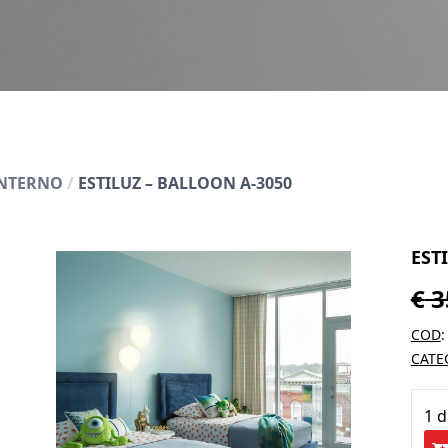
INTERNO
/
ESTILUZ – BALLOON A-3050
EST
€
3
COD
CATE
1 d
ES