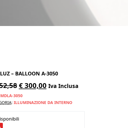
ILUZ – BALLOON A-3050
Il
Il
52,58
€
300,00
Iva Inclusa
prezzo
prezzo
:
MDLA-3050
originale
attuale
GORIA
:
ILLUMINAZIONE DA INTERNO
era:
è:
isponibili
€ 352,58.
€ 300,00.
TILUZ