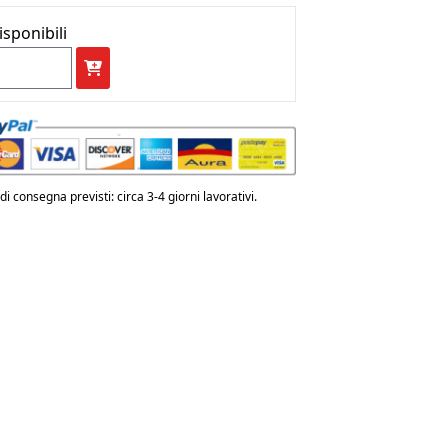
era:
è:
isponibili
€ 200,00.
€ 160,00.
TEMIDE
LOMEO
RETTO
n
i consegna previsti: circa 3-4 giorni lavorativi.
erruttore
ntità