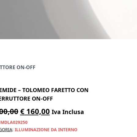
TTORE ON-OFF
EMIDE – TOLOMEO FARETTO CON
ERRUTTORE ON-OFF
Il
Il
00,00
€
160,00
Iva Inclusa
prezzo
prezzo
:
MDLA029250
originale
attuale
GORIA
:
ILLUMINAZIONE DA INTERNO