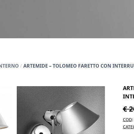
INTERNO
/
ARTEMIDE – TOLOMEO FARETTO CON INTERRU
ART
INT
€
2
COD
CATE