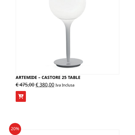
ARTEMIDE – CASTORE 25 TABLE
Il
Il
€
475,00
€
380,00
Iva Inclusa
prezzo
prezzo
originale
attuale
era:
è:
€ 475,00.
€ 380,00.
20%