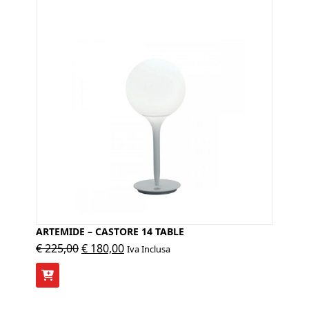
ARTEMIDE – CASTORE 14 TABLE
Il
Il
€
225,00
€
180,00
Iva Inclusa
prezzo
prezzo
originale
attuale
era:
è: