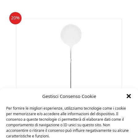
€ 225,00.
€ 180,00.
20%
Gestisci Consenso Cookie
Per fornire le migliori esperienze, utilizziamo tecnologie come i cookie
per memorizzare e/o accedere alle informazioni del dispositivo. Il
consenso a queste tecnologie ci permetterà di elaborare dati come il
comportamento di navigazione o ID unici su questo sito. Non
ARTEMIDE – CASTORE 35 TERRA
acconsentire o ritirare il consenso può influire negativamente su alcune
Il
Il
€
1.010,00
€
808,00
Iva Inclusa
caratteristiche e funzioni.