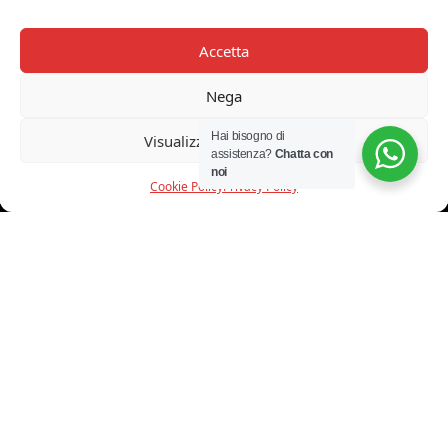
prezzo
prezzo
originale
attuale
Accetta
era:
è:
Nega
€ 1.010,00.
€ 808,00.
Hai bisogno di
Visualizza le preferenze
assistenza?
Chatta con
noi
Cookie Policy
Privacy Policy