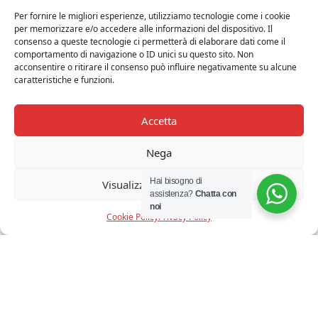
Per fornire le migliori esperienze, utilizziamo tecnologie come i cookie
per memorizzare e/o accedere alle informazioni del dispositivo. Il
consenso a queste tecnologie ci permetterà di elaborare dati come il
comportamento di navigazione o ID unici su questo sito. Non
acconsentire o ritirare il consenso può influire negativamente su alcune
caratteristiche e funzioni.
Accetta
Nega
Hai bisogno di
Visualizza le preferenze
assistenza?
Chatta con
noi
Cookie Policy
Privacy Policy
SELETTI – RIO LAMP LAMPADA IN RESINA
CM.42×25 H.34
Il
Il
€
299,00
€
269,00
Iva Inclusa
prezzo
prezzo