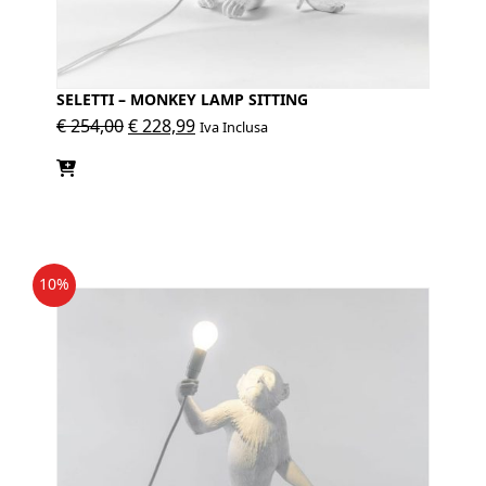
SELETTI – MONKEY LAMP SITTING
Il
Il
€
254,00
€
228,99
Iva Inclusa
prezzo
prezzo
originale
attuale
era:
è:
€ 254,00.
€ 228,99.
10%