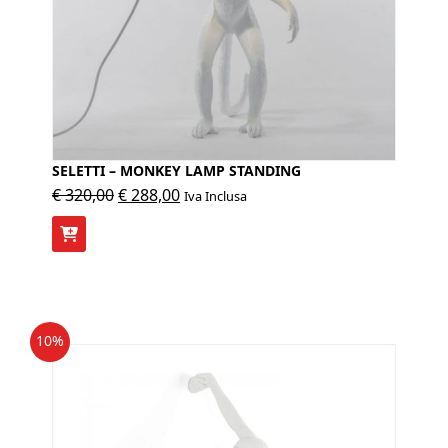
SELETTI – MONKEY LAMP STANDING
Il
Il
€
320,00
€
288,00
Iva Inclusa
prezzo
prezzo
originale
attuale
era:
è:
€ 320,00.
€ 288,00.
10%