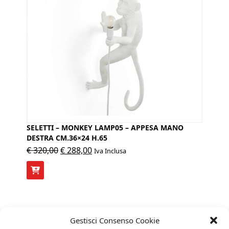
SELETTI – MONKEY LAMP05 – APPESA MANO
DESTRA CM.36×24 H.65
Il
Il
€
320,00
€
288,00
Iva Inclusa
prezzo
prezzo
originale
attuale
era:
è:
€ 320,00.
€ 288,00.
Gestisci Consenso Cookie
10%