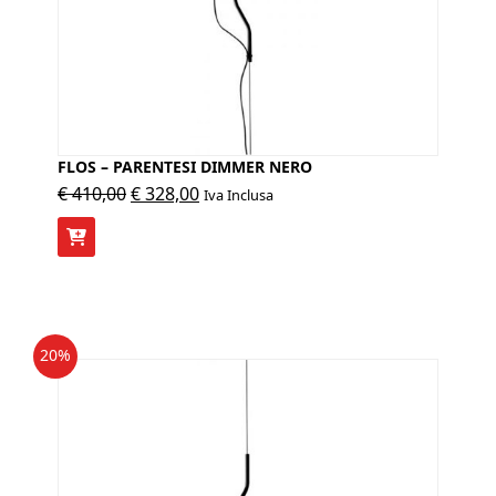
FLOS – PARENTESI DIMMER NERO
Il
Il
€
410,00
€
328,00
Iva Inclusa
prezzo
prezzo
originale
attuale
era:
è:
€ 410,00.
€ 328,00.
20%