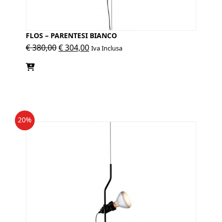
FLOS – PARENTESI BIANCO
Il
Il
€
380,00
€
304,00
Iva Inclusa
prezzo
prezzo
originale
attuale
era:
è:
€ 380,00.
€ 304,00.
20%