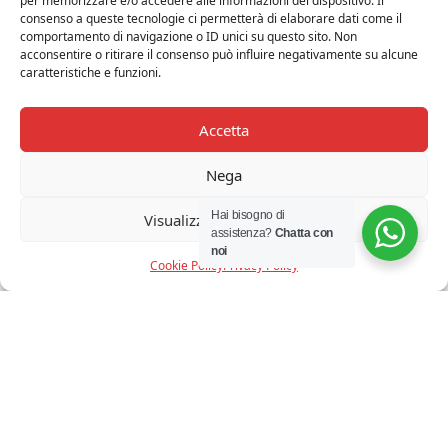
per memorizzare e/o accedere alle informazioni del dispositivo. Il
consenso a queste tecnologie ci permetterà di elaborare dati come il
comportamento di navigazione o ID unici su questo sito. Non
acconsentire o ritirare il consenso può influire negativamente su alcune
caratteristiche e funzioni.
Accetta
Nega
Hai bisogno di
Visualizza le preferenze
assistenza?
Chatta con
noi
Cookie Policy
Privacy Policy
FLOS – PARENTESI NICKEL
Il
Il
€
430,00
€
344,00
Iva Inclusa
prezzo
prezzo
originale
attuale
era:
è:
€ 430,00.
€ 344,00.