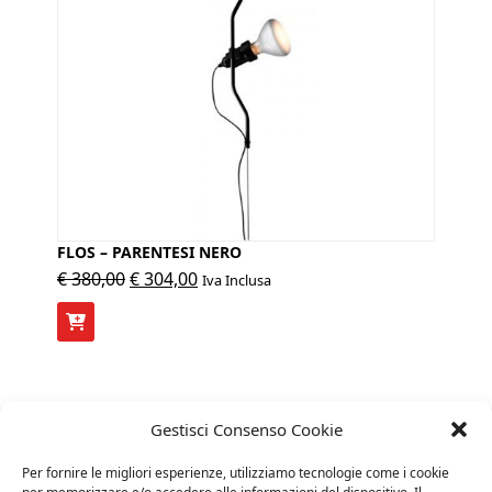
FLOS – PARENTESI NERO
Il
Il
€
380,00
€
304,00
Iva Inclusa
prezzo
prezzo
originale
attuale
era:
è:
€ 380,00.
€ 304,00.
Gestisci Consenso Cookie
20%
Per fornire le migliori esperienze, utilizziamo tecnologie come i cookie