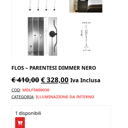
FLOS – PARENTESI DIMMER NERO
Il
Il
€
410,00
€
328,00
Iva Inclusa
prezzo
prezzo
COD
:
MDLF5600030
originale
attuale
CATEGORIA
:
ILLUMINAZIONE DA INTERNO
era:
è:
1 disponibili
€ 410,00.
€ 328,00.
FLOS