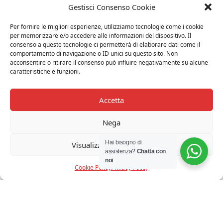
TENSIONE DI ALIMENTAZIONE :
Gestisci Consenso Cookie
220-250V
DIMMER :
Per fornire le migliori esperienze, utilizziamo tecnologie come i cookie
Si
per memorizzare e/o accedere alle informazioni del dispositivo. Il
consenso a queste tecnologie ci permetterà di elaborare dati come il
IP :
comportamento di navigazione o ID unici su questo sito. Non
20
acconsentire o ritirare il consenso può influire negativamente su alcune
caratteristiche e funzioni.
ARTICOLI CORRELATI
Accetta
Nega
-0%
10%
Hai bisogno di
Visualizza le preferenze
assistenza?
Chatta con
noi
Cookie Policy
Privacy Policy
LINEALIGHT - BOX LED
SELETTI - MONKEY LAMP
PARETE BIANCO 32CM
SITTING