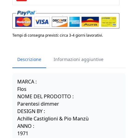
-
PARENTESI
Dimmer
nero
quantità
Tempi di consegna previsti: circa 3-4 giorni lavorativi.
Descrizione
Informazioni aggiuntive
MARCA :
Flos
NOME DEL PRODOTTO :
Parentesi dimmer
DESIGN BY :
Achille Castiglioni & Pio Manzù
ANNO :
1971