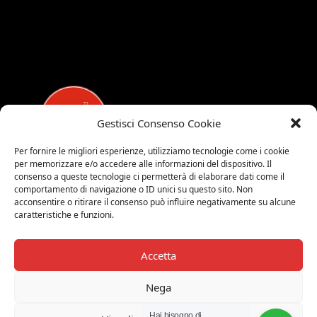
Gestisci Consenso Cookie
Per fornire le migliori esperienze, utilizziamo tecnologie come i cookie
per memorizzare e/o accedere alle informazioni del dispositivo. Il
MEDALUCI
consenso a queste tecnologie ci permetterà di elaborare dati come il
comportamento di navigazione o ID unici su questo sito. Non
Viale Brianza, 15 - 20821 Meda (MB)
acconsentire o ritirare il consenso può influire negativamente su alcune
caratteristiche e funzioni.
Tel. 0039 0362 343677
Orari di apertura:
MAR-SAB 9.00-12.00 / 15.00-19.00
Accetta
2026 © Medaluci di Fusi Rossella
Nega
P.IVA 03743200135
Hai bisogno di