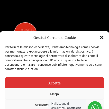
Gestisci Consenso Cookie
Per fornire le migliori esperienze, utilizziamo tecnologie come i cookie
per memorizzare e/o accedere alle informazioni del dispositivo. Il
MEDALUCI
consenso a queste tecnologie ci permetterà di elaborare dati come il
comportamento di navigazione o ID unici su questo sito. Non
Viale Brianza, 15 - 20821 Meda (MB)
acconsentire o ritirare il consenso può influire negativamente su alcune
Tel. 0039 0362 343677
caratteristiche e funzioni.
Orari di apertura:
MAR-SAB 9.00-12.00 / 15.00-19.00
Accetta
2026 © Medaluci di Fusi Rossella
P.IVA 03743200135
Nega
© 2026 TUTTI I DIRITTI RISERVATI
Hai bisogno di
Visualizza le preferenze
assistenza?
Chatta con