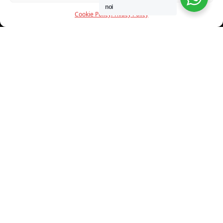
noi
Cookie Policy
Privacy Policy
INFORMAZIONI
CHI SIAMO
PROGETTI
SHOWROOM
PROGETTAZIONE
SERVIZI
DOWNLOAD
CONTATTI
SHOP ONLINE
Trovi i nostri prodotti nei seguenti store: