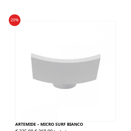
era:
è:
€ 390,00.
€ 312,00.
20%
ARTEMIDE – MICRO SURF BIANCO
Il
Il