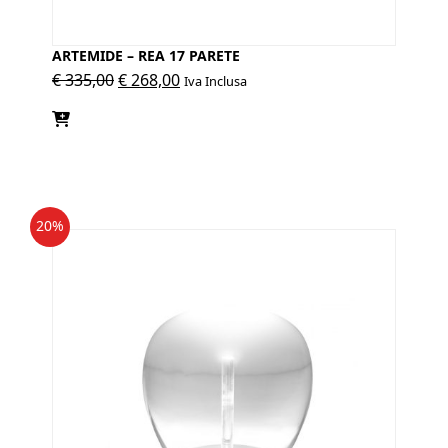
ARTEMIDE – REA 17 PARETE
Il
Il
€
335,00
€
268,00
Iva Inclusa
prezzo
prezzo
originale
attuale
era:
è:
€ 335,00.
€ 268,00.
20%