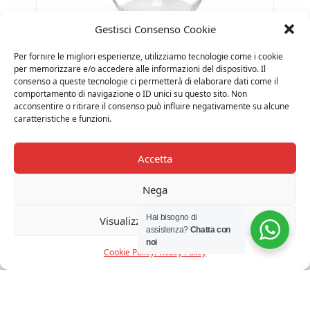
Gestisci Consenso Cookie
Per fornire le migliori esperienze, utilizziamo tecnologie come i cookie
per memorizzare e/o accedere alle informazioni del dispositivo. Il
consenso a queste tecnologie ci permetterà di elaborare dati come il
ARTEMIDE – EMPATIA 26 TAVOLO
comportamento di navigazione o ID unici su questo sito. Non
acconsentire o ritirare il consenso può influire negativamente su alcune
Il
Il
€
1.135,00
€
908,00
Iva Inclusa
caratteristiche e funzioni.
prezzo
prezzo
originale
attuale
Accetta
era:
è:
€ 1.135,00.
€ 908,00.
Nega
15%
Hai bisogno di
Visualizza le preferenze
assistenza?
Chatta con
noi
Cookie Policy
Privacy Policy