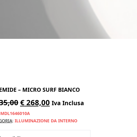
EMIDE – MICRO SURF BIANCO
Il
Il
35,00
€
268,00
Iva Inclusa
prezzo
prezzo
:
MDL1646010A
originale
attuale
GORIA
:
ILLUMINAZIONE DA INTERNO
era:
è: