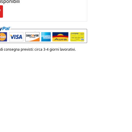
isponibili
€ 335,00.
€ 268,00.
TEMIDE
CRO
RF
anco
i consegna previsti: circa 3-4 giorni lavorativi.
ntità