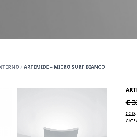
INTERNO
/
ARTEMIDE – MICRO SURF BIANCO
ART
€
3
COD
CATE