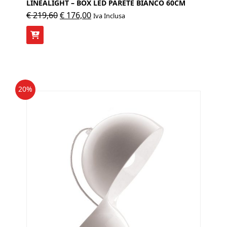
LINEALIGHT – BOX LED PARETE BIANCO 60CM
Il
Il
€
219,60
€
176,00
Iva Inclusa
prezzo
prezzo
originale
attuale
era:
è:
€ 219,60.
€ 176,00.
20%