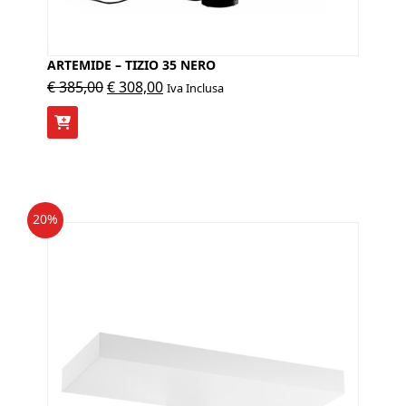
ARTEMIDE – TIZIO 35 NERO
Il
Il
€
385,00
€
308,00
Iva Inclusa
prezzo
prezzo
originale
attuale
era:
è:
€ 385,00.
€ 308,00.
20%