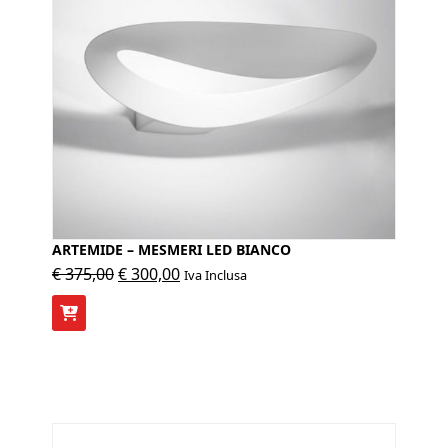
ARTEMIDE – MESMERI LED BIANCO
Il
Il
€
375,00
€
300,00
Iva Inclusa
prezzo
prezzo
originale
attuale
era:
è:
€ 375,00.
€ 300,00.