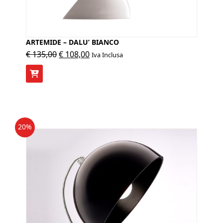
ARTEMIDE – DALU’ BIANCO
Il
Il
€
135,00
€
108,00
Iva Inclusa
prezzo
prezzo
originale
attuale
era:
è:
€ 135,00.
€ 108,00.
20%