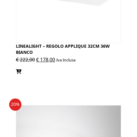
LINEALIGHT – REGOLO APPLIQUE 32CM 36W
BIANCO
Il
Il
€
222,00
€
178,00
Iva Inclusa
prezzo
prezzo
originale
attuale
era:
è:
€ 222,00.
€ 178,00.
20%