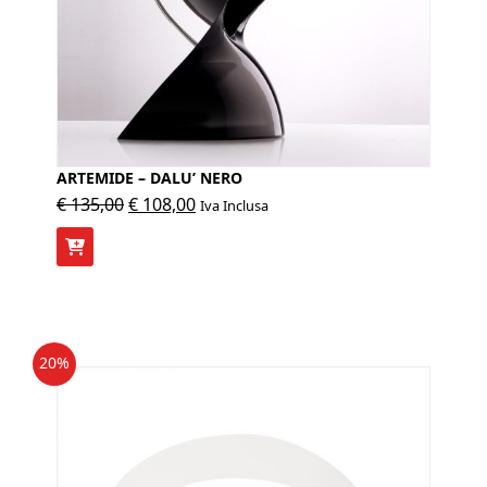
ARTEMIDE – DALU’ NERO
Il
Il
€
135,00
€
108,00
Iva Inclusa
prezzo
prezzo
originale
attuale
era:
è:
€ 135,00.
€ 108,00.
20%