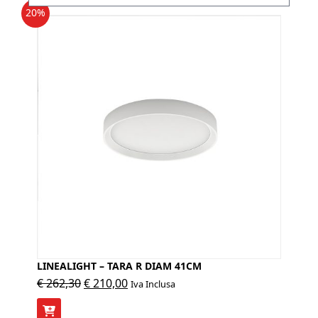
20%
LINEALIGHT – TARA R DIAM 41CM
Il
Il
€
262,30
€
210,00
Iva Inclusa
prezzo
prezzo