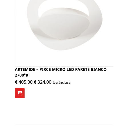
ARTEMIDE – PIRCE MICRO LED PARETE BIANCO
2700°K
Il
Il
€
405,00
€
324,00
Iva Inclusa
prezzo
prezzo
originale
attuale
era:
è:
€ 405,00.
€ 324,00.