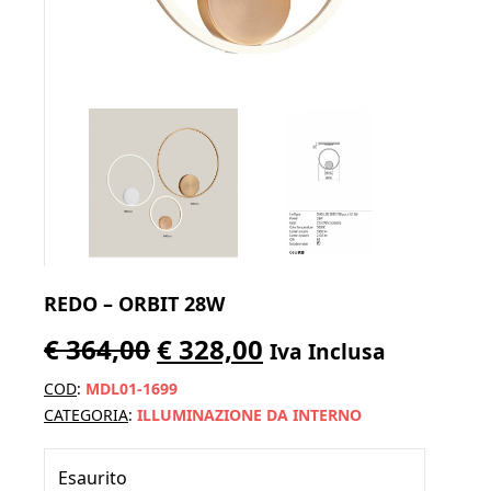
REDO – ORBIT 28W
Il
Il
€
364,00
€
328,00
Iva Inclusa
prezzo
prezzo
COD
:
MDL01-1699
originale
attuale
CATEGORIA
:
ILLUMINAZIONE DA INTERNO
era:
è:
Esaurito
€ 364,00.
€ 328,00.