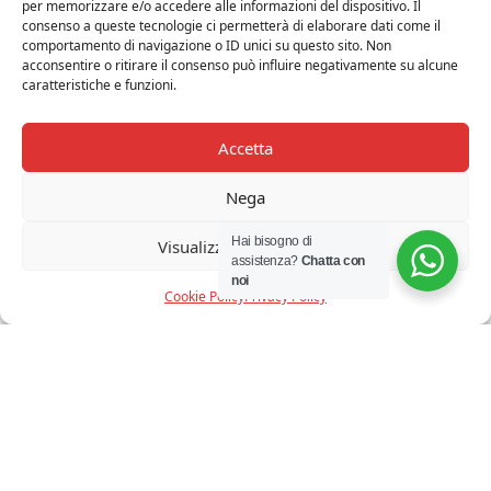
per memorizzare e/o accedere alle informazioni del dispositivo. Il
consenso a queste tecnologie ci permetterà di elaborare dati come il
comportamento di navigazione o ID unici su questo sito. Non
acconsentire o ritirare il consenso può influire negativamente su alcune
caratteristiche e funzioni.
LINEALIGHT - BOX LED
ARTEMIDE - DIOSCURI 14
PARETE CONCRETE 32CM
CEILING /WALL
€
201,30
€ 161,00
€
165,00
€ 132,00
Accetta
20%
10%
Nega
Hai bisogno di
Visualizza le preferenze
assistenza?
Chatta con
noi
Cookie Policy
Privacy Policy
ARTEMIDE - DALU' NERO
SELETTI - VEGAZ LETTERA IN
METALLO A
€
135,00
€ 108,00
€
402,00
€ 362,00
20%