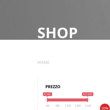
SHOP
HOME
PREZZO
€ 140
€ 2.120
140
635
1.130
1.625
2.120
20%