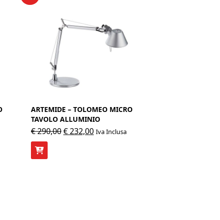
O
ARTEMIDE – TOLOMEO MICRO
TAVOLO ALLUMINIO
Il
Il
€
290,00
€
232,00
Iva Inclusa
prezzo
prezzo
originale
attuale
era:
è:
€ 290,00.
€ 232,00.