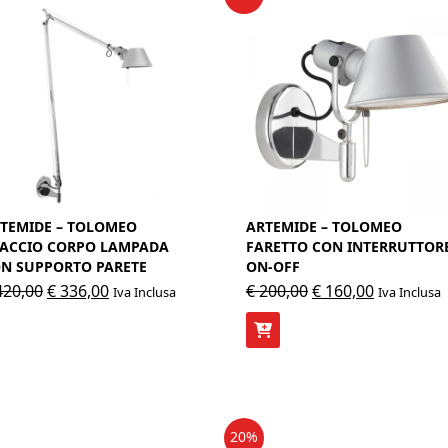
TEMIDE – TOLOMEO
ARTEMIDE – TOLOMEO
ACCIO CORPO LAMPADA
FARETTO CON INTERRUTTOR
N SUPPORTO PARETE
ON-OFF
Il
Il
Il
Il
20,00
€
336,00
€
200,00
€
160,00
Iva Inclusa
Iva Inclusa
prezzo
prezzo
prezzo
prezzo
originale
attuale
originale
attuale
era:
è:
era:
è:
€ 420,00.
€ 336,00.
€ 200,00.
€ 160,00.
20%