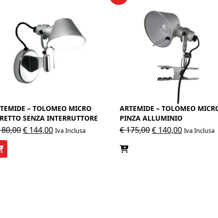
TEMIDE – TOLOMEO MICRO
ARTEMIDE – TOLOMEO MICR
RETTO SENZA INTERRUTTORE
PINZA ALLUMINIO
Il
Il
Il
Il
80,00
€
144,00
€
175,00
€
140,00
Iva Inclusa
Iva Inclusa
prezzo
prezzo
prezzo
prezzo
originale
attuale
originale
attuale
era:
è:
era:
è:
€ 180,00.
€ 144,00.
€ 175,00.
€ 140,00.