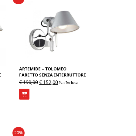
ARTEMIDE – TOLOMEO
E
FARETTO SENZA INTERRUTTORE
Il
Il
€
190,00
€
152,00
Iva Inclusa
prezzo
prezzo
originale
attuale
era:
è:
€ 190,00.
€ 152,00.
20%