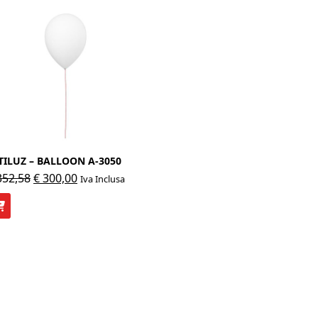
TILUZ – BALLOON A-3050
Il
Il
52,58
€
300,00
Iva Inclusa
prezzo
prezzo
originale
attuale
era:
è:
€ 352,58.
€ 300,00.