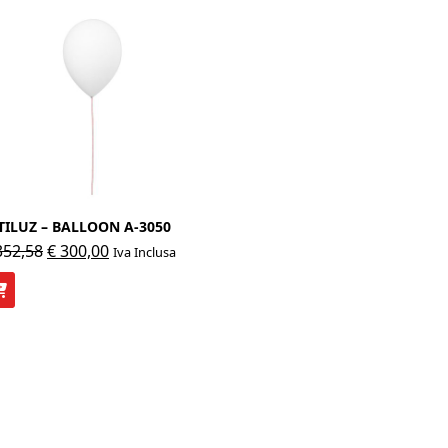
TILUZ – BALLOON A-3050
Il
Il
52,58
€
300,00
Iva Inclusa
prezzo
prezzo
originale
attuale
era:
è:
€ 352,58.
€ 300,00.