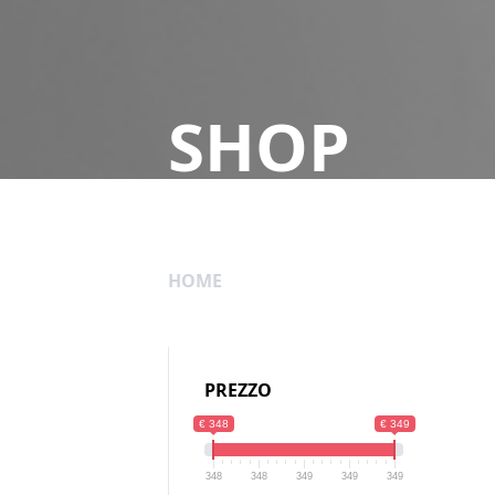
SHOP
HOME
PREZZO
€ 348
€ 349
348
348
349
349
349