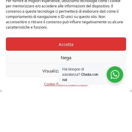
Per fornire le migliori esperienze, utilizziamo tecnologie come i cookie
per memorizzare e/o accedere alle informazioni del dispositivo. Il
consenso a queste tecnologie ci permetterà di elaborare dati come il
comportamento di navigazione o ID unici su questo sito. Non
acconsentire o ritirare il consenso può influire negativamente su alcune
caratteristiche e funzioni.
Accetta
Nega
Hai bisogno di
Visualizza le preferenze
assistenza?
Chatta con
noi
Cookie Policy
Privacy Policy
SELETTI – LOVE IN A BOX PORTAGIOIE
€
80,00
Iva Inclusa