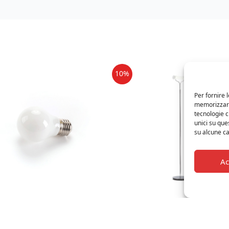
10%
Per fornire 
memorizzare 
tecnologie 
unici su que
su alcune ca
Ac
TTI - VEGAZ LIGHT BULB
IDEAL LUX - STAND UP PT1
PADINA RICAMBIO PER LETTERE
€
228,00
€ 205,00
AZ