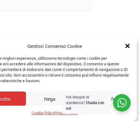
10%
Gestisci Consenso Cookie
le migliori esperienze, utilizziamo tecnologie come i cookie per
e/o accedere alle informazioni del dispositivo. Il consenso a queste
ci permetterà di elaborare dati come il comportamento di navigazione o ID
sto sito. Non acconsentire o ritirare il consenso può influire negativamente
ratteristiche e funzioni.
Hai bisogno di
cetta
Nega
Visualizza le preferenze
assistenza?
Chatta con
noi
Cookie Policy
Privacy Policy
IDEAL LUX - CANDY SP1 D40CM BIANCO
€
251,32
€ 226,00