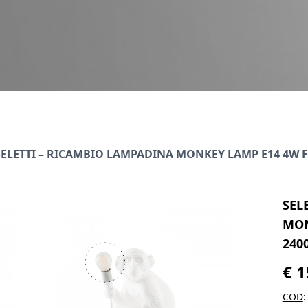
SELETTI – RICAMBIO LAMPADINA MONKEY LAMP E14 4W 
SEL
MON
240
€
1
COD