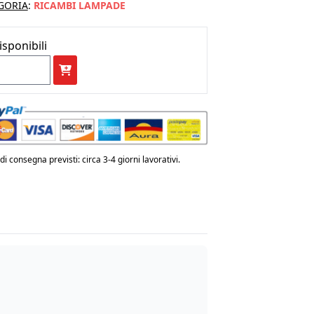
GORIA
:
RICAMBI LAMPADE
isponibili
ETTI
cambio
mpadina
NKEY
i consegna previsti: circa 3-4 giorni lavorativi.
MP
4
sted
00k
ntità