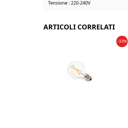
Tensione : 220-240V
ARTICOLI CORRELATI
-33%
SELETTI - RICAMBIO LAMPADINA LED
SELE
MOUSE LAMP 230V 50HZ E12 1W
LAM
VECCHIO -NO USB-
VEG