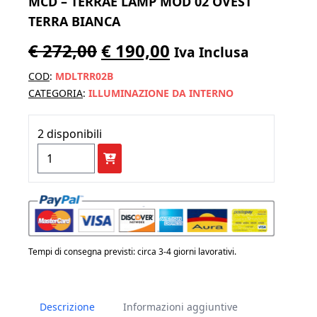
MCD – TERRAE LAMP MOD 02 OVEST
TERRA BIANCA
Il
Il
€
272,00
€
190,00
Iva Inclusa
prezzo
prezzo
COD
:
MDLTRR02B
originale
attuale
CATEGORIA
:
ILLUMINAZIONE DA INTERNO
era:
è:
2 disponibili
€ 272,00.
€ 190,00.
MCD
-
TERRAE
LAMP
Mod
02
Tempi di consegna previsti: circa 3-4 giorni lavorativi.
Ovest
Terra
Descrizione
Informazioni aggiuntive
Bianca