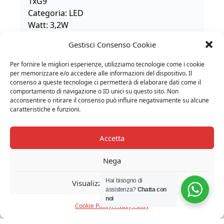
1xG9
Categoria: LED
Watt: 3,2W
CCT: 3000K
Gestisci Consenso Cookie
TENSIONE DI ALIMENTAZIONE:
220-240V
Per fornire le migliori esperienze, utilizziamo tecnologie come i cookie
DIMMER:
per memorizzare e/o accedere alle informazioni del dispositivo. Il
consenso a queste tecnologie ci permetterà di elaborare dati come il
No
comportamento di navigazione o ID unici su questo sito. Non
IP:
acconsentire o ritirare il consenso può influire negativamente su alcune
20
caratteristiche e funzioni.
Accetta
ARTICOLI CORRELATI
Nega
10%
10%
Hai bisogno di
Visualizza le preferenze
assistenza?
Chatta con
noi
Cookie Policy
Privacy Policy