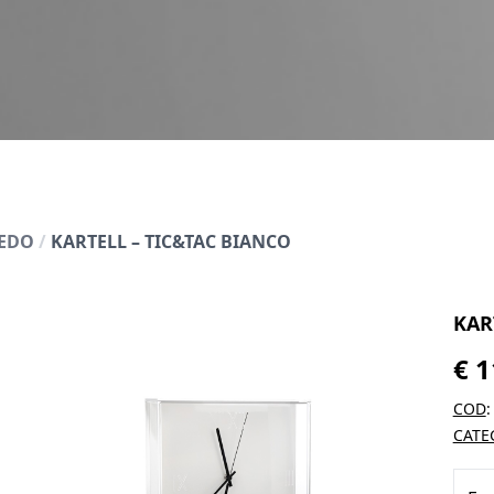
REDO
/
KARTELL – TIC&TAC BIANCO
KAR
€
1
COD
CATE