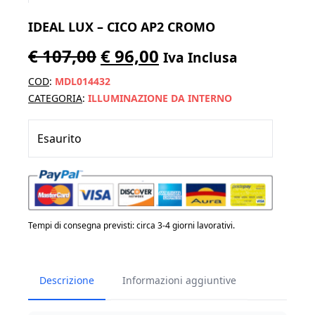
IDEAL LUX – CICO AP2 CROMO
Il
Il
€
107,00
€
96,00
Iva Inclusa
prezzo
prezzo
COD
:
MDL014432
originale
attuale
CATEGORIA
:
ILLUMINAZIONE DA INTERNO
era:
è:
Esaurito
€ 107,00.
€ 96,00.
Tempi di consegna previsti: circa 3-4 giorni lavorativi.
Descrizione
Informazioni aggiuntive