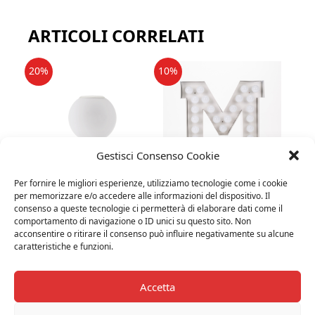
ARTICOLI CORRELATI
20%
10%
Gestisci Consenso Cookie
Per fornire le migliori esperienze, utilizziamo tecnologie come i cookie
ARTEMIDE - DIOSCURI 14
SELETTI - VEGAZ LETTERA IN
per memorizzare e/o accedere alle informazioni del dispositivo. Il
CEILING /WALL
METALLO M
consenso a queste tecnologie ci permetterà di elaborare dati come il
comportamento di navigazione o ID unici su questo sito. Non
€
165,00
€ 132,00
€
475,00
€ 427,00
acconsentire o ritirare il consenso può influire negativamente su alcune
caratteristiche e funzioni.
20%
10%
Accetta