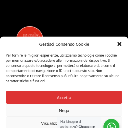
Gestisci Consenso Cookie
Per fornire le migliori esperienze, utilizziamo tecnologie come i cookie
per memorizzare e/o accedere alle informazioni del dispositivo. Il
MEDALUCI
consenso a queste tecnologie ci permetterà di elaborare dati come il
comportamento di navigazione o ID unici su questo sito. Non
Viale Brianza, 15 - 20821 Meda (MB)
acconsentire o ritirare il consenso può influire negativamente su alcune
Tel. 0039 0362 343677
caratteristiche e funzioni.
Orari di apertura:
MAR-SAB 9.00-12.00 / 15.00-19.00
Accetta
2026 © Medaluci di Fusi Rossella
P.IVA 03743200135
Nega
© 2026 TUTTI I DIRITTI RISERVATI
Hai bisogno di
Visualizza le preferenze
assistenza?
Chatta con