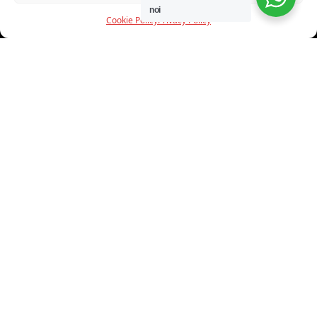
noi
Cookie Policy
Privacy Policy
INFORMAZIONI
CHI SIAMO
PROGETTI
SHOWROOM
PROGETTAZIONE
SERVIZI
DOWNLOAD
CONTATTI
SHOP ONLINE
Trovi i nostri prodotti nei seguenti store: