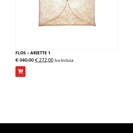
FLOS – ARIETTE 1
Il
Il
€
340,00
€
272,00
Iva Inclusa
prezzo
prezzo
originale
attuale
era:
è:
€ 340,00.
€ 272,00.