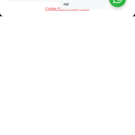
noi
Cookie Policy
Privacy Policy
INFORMAZIONI
CHI SIAMO
PROGETTI
SHOWROOM
PROGETTAZIONE
SERVIZI
DOWNLOAD
CONTATTI
SHOP ONLINE
Trovi i nostri prodotti nei seguenti store: