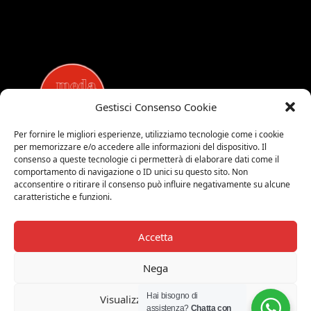
Gestisci Consenso Cookie
Per fornire le migliori esperienze, utilizziamo tecnologie come i cookie
per memorizzare e/o accedere alle informazioni del dispositivo. Il
MEDALUCI
consenso a queste tecnologie ci permetterà di elaborare dati come il
comportamento di navigazione o ID unici su questo sito. Non
Viale Brianza, 15 - 20821 Meda (MB)
acconsentire o ritirare il consenso può influire negativamente su alcune
Tel. 0039 0362 343677
caratteristiche e funzioni.
Orari di apertura:
MAR-SAB 9.00-12.00 / 15.00-19.00
Accetta
2026 © Medaluci di Fusi Rossella
P.IVA 03743200135
Nega
© 2026 TUTTI I DIRITTI RISERVATI
Hai bisogno di
Visualizza le preferenze
assistenza?
Chatta con