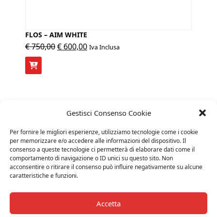
FLOS – AIM WHITE
Il
Il
€
750,00
€
600,00
Iva Inclusa
prezzo
prezzo
originale
attuale
era:
è:
€ 750,00.
€ 600,00.
Gestisci Consenso Cookie
Per fornire le migliori esperienze, utilizziamo tecnologie come i cookie
per memorizzare e/o accedere alle informazioni del dispositivo. Il
consenso a queste tecnologie ci permetterà di elaborare dati come il
comportamento di navigazione o ID unici su questo sito. Non
acconsentire o ritirare il consenso può influire negativamente su alcune
caratteristiche e funzioni.
Accetta