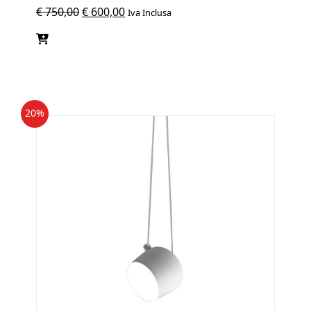
Il
Il
€
750,00
€
600,00
Iva Inclusa
prezzo
prezzo
originale
attuale
era:
è:
€ 750,00.
€ 600,00.
20%