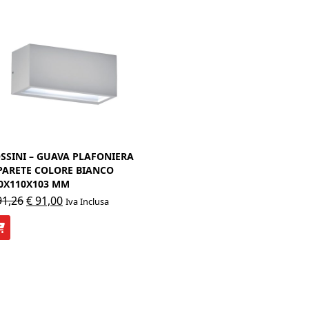
SSINI – GUAVA PLAFONIERA
PARETE COLORE BIANCO
0X110X103 MM
Il
Il
1,26
€
91,00
Iva Inclusa
prezzo
prezzo
originale
attuale
era:
è:
€ 91,26.
€ 91,00.