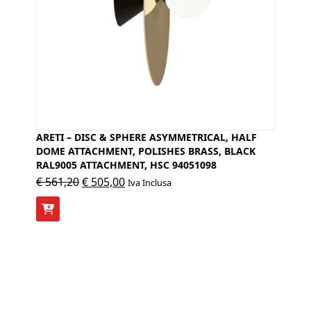
ARETI – DISC & SPHERE ASYMMETRICAL, HALF
DOME ATTACHMENT, POLISHES BRASS, BLACK
RAL9005 ATTACHMENT, HSC 94051098
Il
Il
€
561,20
€
505,00
Iva Inclusa
prezzo
prezzo
originale
attuale
era:
è:
€ 561,20.
€ 505,00.