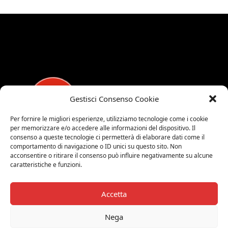
Gestisci Consenso Cookie
Per fornire le migliori esperienze, utilizziamo tecnologie come i cookie
per memorizzare e/o accedere alle informazioni del dispositivo. Il
consenso a queste tecnologie ci permetterà di elaborare dati come il
MEDALUCI
comportamento di navigazione o ID unici su questo sito. Non
acconsentire o ritirare il consenso può influire negativamente su alcune
Viale Brianza, 15 - 20821 Meda (MB)
caratteristiche e funzioni.
Tel. 0039 0362 343677
Orari di apertura:
Accetta
MAR-SAB 9.00-12.00 / 15.00-19.00
2026 © Medaluci di Fusi Rossella
Nega
P.IVA 03743200135