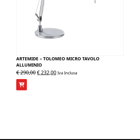
ARTEMIDE – TOLOMEO MICRO TAVOLO
ALLUMINIO
Il
Il
€
290,00
€
232,00
Iva Inclusa
prezzo
prezzo
originale
attuale
era:
è:
€ 290,00.
€ 232,00.