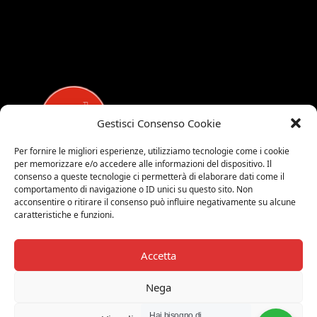
Gestisci Consenso Cookie
Per fornire le migliori esperienze, utilizziamo tecnologie come i cookie
per memorizzare e/o accedere alle informazioni del dispositivo. Il
MEDALUCI
consenso a queste tecnologie ci permetterà di elaborare dati come il
comportamento di navigazione o ID unici su questo sito. Non
Viale Brianza, 15 - 20821 Meda (MB)
acconsentire o ritirare il consenso può influire negativamente su alcune
caratteristiche e funzioni.
Tel. 0039 0362 343677
Orari di apertura:
MAR-SAB 9.00-12.00 / 15.00-19.00
Accetta
2026 © Medaluci di Fusi Rossella
Nega
P.IVA 03743200135
Hai bisogno di