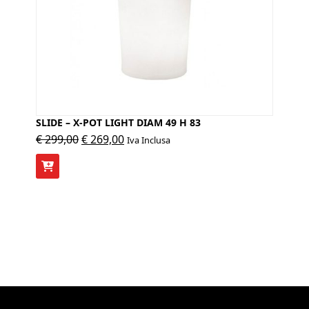
SLIDE – X-POT LIGHT DIAM 49 H 83
Il
Il
€
299,00
€
269,00
Iva Inclusa
prezzo
prezzo
originale
attuale
era:
è:
€ 299,00.
€ 269,00.