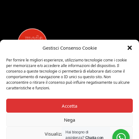
Gestisci Consenso Cookie
Per fornire le migliori esperienze, utilizziamo tecnologie come i cookie
per memorizzare e/o accedere alle informazioni del dispositivo. Il
MEDALUCI
consenso a queste tecnologie ci permetterà di elaborare dati come il
comportamento di navigazione o ID unici su questo sito. Non
Viale Brianza, 15 - 20821 Meda (MB)
acconsentire o ritirare il consenso può influire negativamente su alcune
Tel. 0039 0362 343677
caratteristiche e funzioni.
Orari di apertura:
MAR-SAB 9.00-12.00 / 15.00-19.00
Accetta
2026 © Medaluci di Fusi Rossella
P.IVA 03743200135
Nega
© 2026 TUTTI I DIRITTI RISERVATI
Hai bisogno di
Visualizza le preferenze
assistenza?
Chatta con