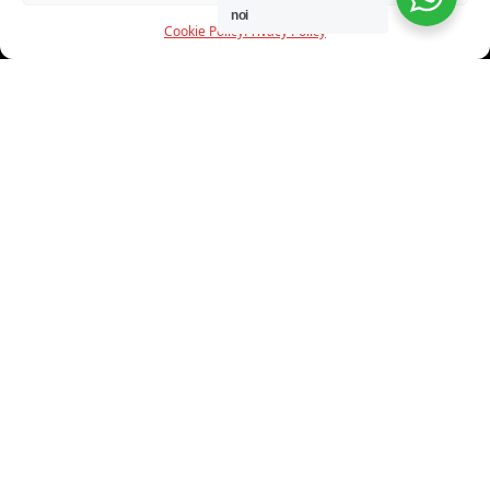
noi
Cookie Policy
Privacy Policy
INFORMAZIONI
CHI SIAMO
PROGETTI
SHOWROOM
PROGETTAZIONE
SERVIZI
DOWNLOAD
CONTATTI
SHOP ONLINE
Trovi i nostri prodotti nei seguenti store: