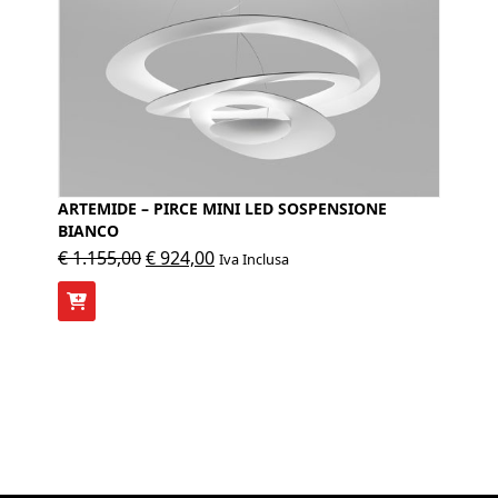
ARTEMIDE – PIRCE MINI LED SOSPENSIONE
BIANCO
Il
Il
€
1.155,00
€
924,00
Iva Inclusa
prezzo
prezzo
originale
attuale
era:
è:
€ 1.155,00.
€ 924,00.