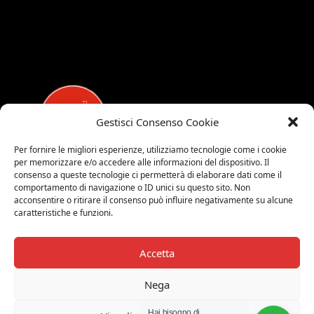
Gestisci Consenso Cookie
Per fornire le migliori esperienze, utilizziamo tecnologie come i cookie
per memorizzare e/o accedere alle informazioni del dispositivo. Il
MEDALUCI
consenso a queste tecnologie ci permetterà di elaborare dati come il
comportamento di navigazione o ID unici su questo sito. Non
Viale Brianza, 15 - 20821 Meda (MB)
acconsentire o ritirare il consenso può influire negativamente su alcune
caratteristiche e funzioni.
Tel. 0039 0362 343677
Orari di apertura:
MAR-SAB 9.00-12.00 / 15.00-19.00
Accetta
2026 © Medaluci di Fusi Rossella
Nega
P.IVA 03743200135
Hai bisogno di