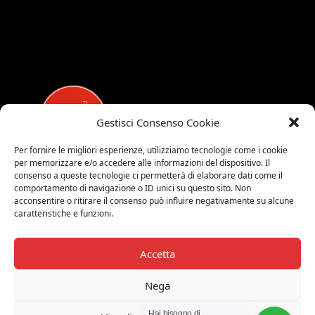
Gestisci Consenso Cookie
Per fornire le migliori esperienze, utilizziamo tecnologie come i cookie
per memorizzare e/o accedere alle informazioni del dispositivo. Il
MEDALUCI
consenso a queste tecnologie ci permetterà di elaborare dati come il
comportamento di navigazione o ID unici su questo sito. Non
Viale Brianza, 15 - 20821 Meda (MB)
acconsentire o ritirare il consenso può influire negativamente su alcune
caratteristiche e funzioni.
Tel. 0039 0362 343677
Orari di apertura:
MAR-SAB 9.00-12.00 / 15.00-19.00
Accetta
2026 © Medaluci di Fusi Rossella
Nega
P.IVA 03743200135
Hai bisogno di