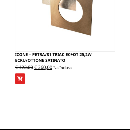
ICONE – PETRA/31 TRIAC EC+OT 25,2W
ECRU/OTTONE SATINATO
Il
Il
€
423,00
€
360,00
Iva Inclusa
prezzo
prezzo
originale
attuale
era:
è:
€ 423,00.
€ 360,00.