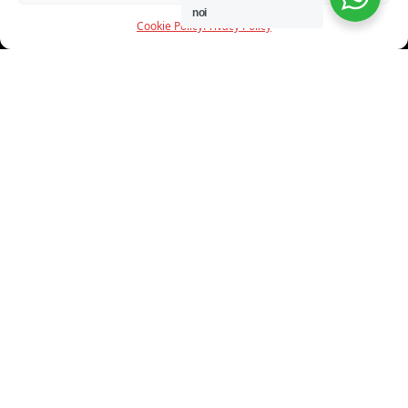
noi
Cookie Policy
Privacy Policy
INFORMAZIONI
CHI SIAMO
PROGETTI
SHOWROOM
PROGETTAZIONE
SERVIZI
DOWNLOAD
CONTATTI
SHOP ONLINE
Trovi i nostri prodotti nei seguenti store: