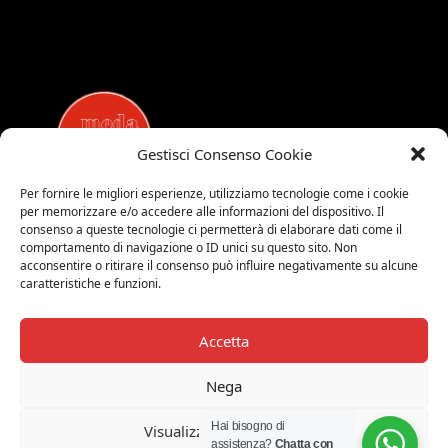
Gestisci Consenso Cookie
Per fornire le migliori esperienze, utilizziamo tecnologie come i cookie
per memorizzare e/o accedere alle informazioni del dispositivo. Il
MEDALUCI
consenso a queste tecnologie ci permetterà di elaborare dati come il
comportamento di navigazione o ID unici su questo sito. Non
Viale Brianza, 15 - 20821 Meda (MB)
acconsentire o ritirare il consenso può influire negativamente su alcune
Tel. 0039 0362 343677
caratteristiche e funzioni.
Orari di apertura:
MAR-SAB 9.00-12.00 / 15.00-19.00
Accetta
2026 © Medaluci di Fusi Rossella
P.IVA 03743200135
Nega
© 2026 TUTTI I DIRITTI RISERVATI
Hai bisogno di
Visualizza le preferenze
assistenza?
Chatta con