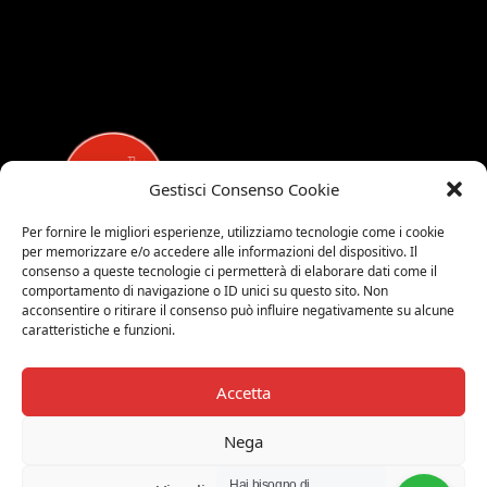
Gestisci Consenso Cookie
Per fornire le migliori esperienze, utilizziamo tecnologie come i cookie
per memorizzare e/o accedere alle informazioni del dispositivo. Il
MEDALUCI
consenso a queste tecnologie ci permetterà di elaborare dati come il
comportamento di navigazione o ID unici su questo sito. Non
Viale Brianza, 15 - 20821 Meda (MB)
acconsentire o ritirare il consenso può influire negativamente su alcune
caratteristiche e funzioni.
Tel. 0039 0362 343677
Orari di apertura:
MAR-SAB 9.00-12.00 / 15.00-19.00
Accetta
2026 © Medaluci di Fusi Rossella
Nega
P.IVA 03743200135
Hai bisogno di