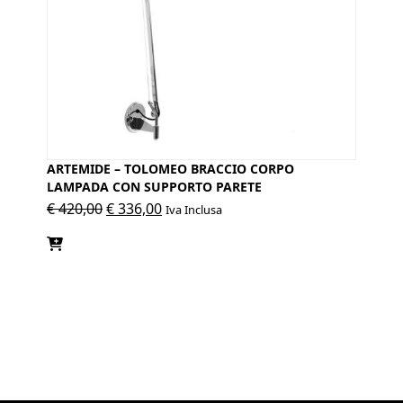
ARTEMIDE – TOLOMEO BRACCIO CORPO
LAMPADA CON SUPPORTO PARETE
Il
Il
€
420,00
€
336,00
Iva Inclusa
prezzo
prezzo
originale
attuale
era:
è:
€ 420,00.
€ 336,00.