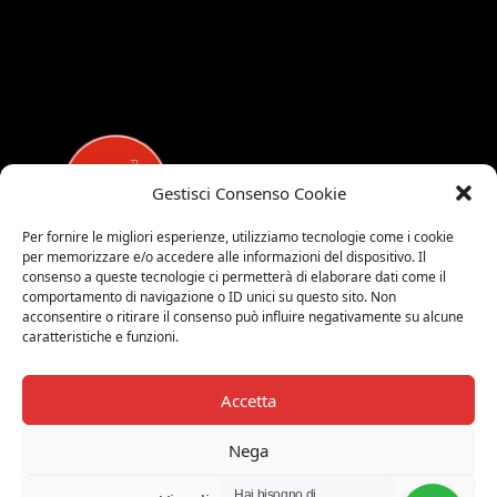
Gestisci Consenso Cookie
Per fornire le migliori esperienze, utilizziamo tecnologie come i cookie
per memorizzare e/o accedere alle informazioni del dispositivo. Il
MEDALUCI
consenso a queste tecnologie ci permetterà di elaborare dati come il
comportamento di navigazione o ID unici su questo sito. Non
Viale Brianza, 15 - 20821 Meda (MB)
acconsentire o ritirare il consenso può influire negativamente su alcune
caratteristiche e funzioni.
Tel. 0039 0362 343677
Orari di apertura:
MAR-SAB 9.00-12.00 / 15.00-19.00
Accetta
2026 © Medaluci di Fusi Rossella
Nega
P.IVA 03743200135
Hai bisogno di