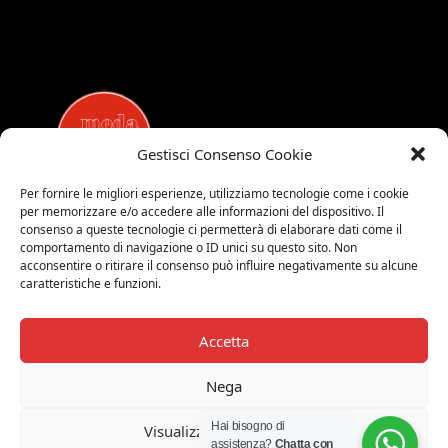
Gestisci Consenso Cookie
Per fornire le migliori esperienze, utilizziamo tecnologie come i cookie
per memorizzare e/o accedere alle informazioni del dispositivo. Il
MEDALUCI
consenso a queste tecnologie ci permetterà di elaborare dati come il
comportamento di navigazione o ID unici su questo sito. Non
Viale Brianza, 15 - 20821 Meda (MB)
acconsentire o ritirare il consenso può influire negativamente su alcune
Tel. 0039 0362 343677
caratteristiche e funzioni.
Orari di apertura:
MAR-SAB 9.00-12.00 / 15.00-19.00
Accetta
2026 © Medaluci di Fusi Rossella
P.IVA 03743200135
Nega
© 2026 TUTTI I DIRITTI RISERVATI
Hai bisogno di
Visualizza le preferenze
assistenza?
Chatta con