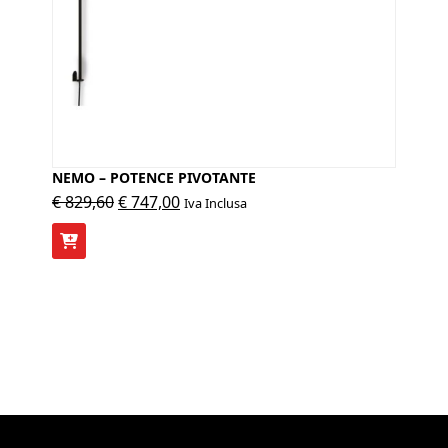
NEMO – POTENCE PIVOTANTE
Il
Il
€
829,60
€
747,00
Iva Inclusa
prezzo
prezzo
originale
attuale
era:
è:
€ 829,60.
€ 747,00.