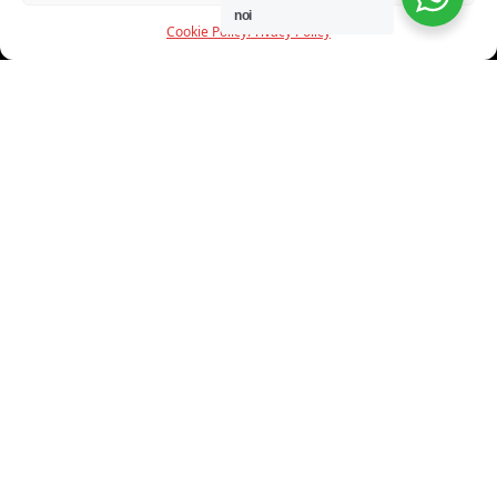
noi
Cookie Policy
Privacy Policy
INFORMAZIONI
CHI SIAMO
PROGETTI
SHOWROOM
PROGETTAZIONE
SERVIZI
DOWNLOAD
CONTATTI
SHOP ONLINE
Trovi i nostri prodotti nei seguenti store: