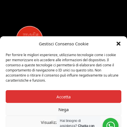
Gestisci Consenso Cookie
Per fornire le migliori esperienze, utilizziamo tecnologie come i cookie
per memorizzare e/o accedere alle informazioni del dispositivo. Il
MEDALUCI
consenso a queste tecnologie ci permetterà di elaborare dati come il
comportamento di navigazione o ID unici su questo sito. Non
Viale Brianza, 15 - 20821 Meda (MB)
acconsentire o ritirare il consenso può influire negativamente su alcune
Tel. 0039 0362 343677
caratteristiche e funzioni.
Orari di apertura:
MAR-SAB 9.00-12.00 / 15.00-19.00
Accetta
2026 © Medaluci di Fusi Rossella
P.IVA 03743200135
Nega
© 2026 TUTTI I DIRITTI RISERVATI
Hai bisogno di
Visualizza le preferenze
assistenza?
Chatta con