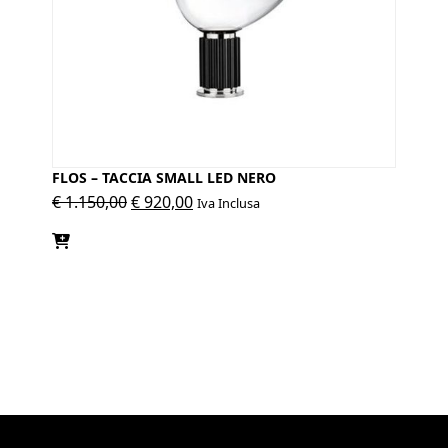
FLOS – TACCIA SMALL LED NERO
Il
Il
€
1.150,00
€
920,00
Iva Inclusa
prezzo
prezzo
originale
attuale
era:
è:
€ 1.150,00.
€ 920,00.