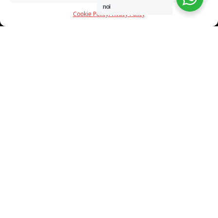
noi
Cookie Policy
Privacy Policy
INFORMAZIONI
CHI SIAMO
PROGETTI
SHOWROOM
PROGETTAZIONE
SERVIZI
DOWNLOAD
CONTATTI
SHOP ONLINE
Trovi i nostri prodotti nei seguenti store: