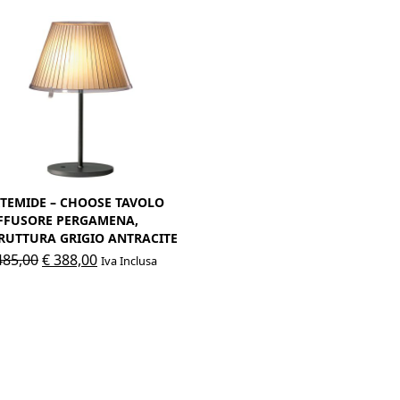
TEMIDE – CHOOSE TAVOLO
FFUSORE PERGAMENA,
RUTTURA GRIGIO ANTRACITE
Il
Il
85,00
€
388,00
Iva Inclusa
prezzo
prezzo
originale
attuale
era:
è:
€ 485,00.
€ 388,00.