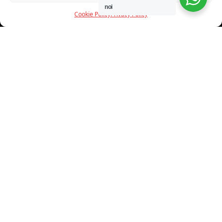
noi
Cookie Policy
Privacy Policy
INFORMAZIONI
CHI SIAMO
PROGETTI
SHOWROOM
PROGETTAZIONE
SERVIZI
DOWNLOAD
CONTATTI
SHOP ONLINE
Trovi i nostri prodotti nei seguenti store: