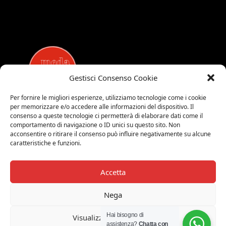
Gestisci Consenso Cookie
Per fornire le migliori esperienze, utilizziamo tecnologie come i cookie
per memorizzare e/o accedere alle informazioni del dispositivo. Il
MEDALUCI
consenso a queste tecnologie ci permetterà di elaborare dati come il
comportamento di navigazione o ID unici su questo sito. Non
Viale Brianza, 15 - 20821 Meda (MB)
acconsentire o ritirare il consenso può influire negativamente su alcune
Tel. 0039 0362 343677
caratteristiche e funzioni.
Orari di apertura:
MAR-SAB 9.00-12.00 / 15.00-19.00
Accetta
2026 © Medaluci di Fusi Rossella
P.IVA 03743200135
Nega
© 2026 TUTTI I DIRITTI RISERVATI
Hai bisogno di
Visualizza le preferenze
assistenza?
Chatta con