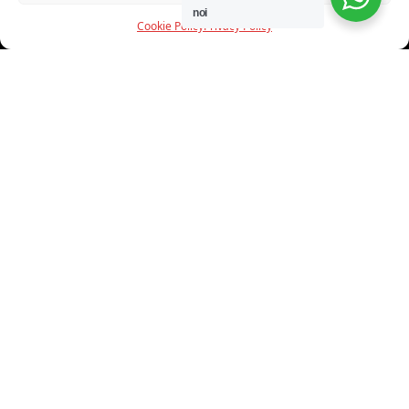
noi
Cookie Policy
Privacy Policy
INFORMAZIONI
CHI SIAMO
PROGETTI
SHOWROOM
PROGETTAZIONE
SERVIZI
DOWNLOAD
CONTATTI
SHOP ONLINE
Trovi i nostri prodotti nei seguenti store: