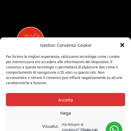
Gestisci Consenso Cookie
Per fornire le migliori esperienze, utilizziamo tecnologie come i cookie
per memorizzare e/o accedere alle informazioni del dispositivo. Il
MEDALUCI
consenso a queste tecnologie ci permetterà di elaborare dati come il
comportamento di navigazione o ID unici su questo sito. Non
Viale Brianza, 15 - 20821 Meda (MB)
acconsentire o ritirare il consenso può influire negativamente su alcune
Tel. 0039 0362 343677
caratteristiche e funzioni.
Orari di apertura:
MAR-SAB 9.00-12.00 / 15.00-19.00
Accetta
2026 © Medaluci di Fusi Rossella
P.IVA 03743200135
Nega
© 2026 TUTTI I DIRITTI RISERVATI
Hai bisogno di
Visualizza le preferenze
assistenza?
Chatta con