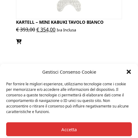
KARTELL – MINI KABUKI TAVOLO BIANCO
Il
Il
€
393,00
€
354,00
Iva Inclusa
prezzo
prezzo
originale
attuale
era:
è:
€ 393,00.
€ 354,00.
Gestisci Consenso Cookie
Per fornire le migliori esperienze, utilizziamo tecnologie come i cookie
per memorizzare e/o accedere alle informazioni del dispositivo. Il
consenso a queste tecnologie ci permetterà di elaborare dati come il
comportamento di navigazione o ID unici su questo sito. Non
acconsentire o ritirare il consenso può influire negativamente su alcune
caratteristiche e funzioni.
Accetta