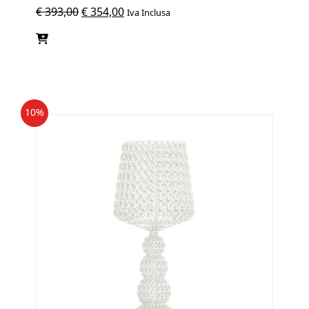
Il
Il
€
393,00
€
354,00
Iva Inclusa
prezzo
prezzo
originale
attuale
era:
è:
€ 393,00.
€ 354,00.
10%