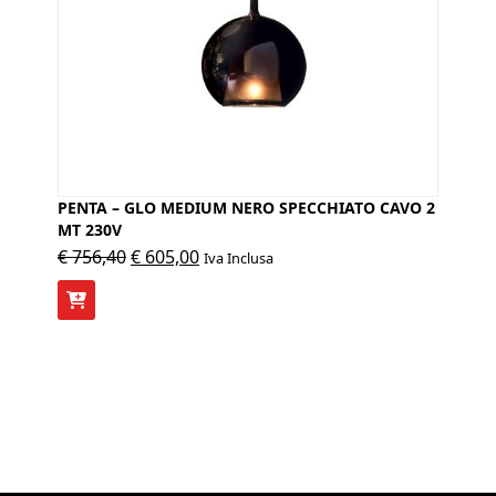
PENTA – GLO MEDIUM NERO SPECCHIATO CAVO 2
MT 230V
Il
Il
€
756,40
€
605,00
Iva Inclusa
prezzo
prezzo
originale
attuale
era:
è:
€ 756,40.
€ 605,00.