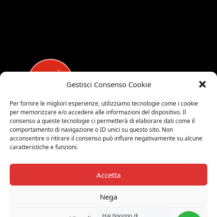
Gestisci Consenso Cookie
Per fornire le migliori esperienze, utilizziamo tecnologie come i cookie
per memorizzare e/o accedere alle informazioni del dispositivo. Il
MEDALUCI
consenso a queste tecnologie ci permetterà di elaborare dati come il
comportamento di navigazione o ID unici su questo sito. Non
Viale Brianza, 15 - 20821 Meda (MB)
acconsentire o ritirare il consenso può influire negativamente su alcune
caratteristiche e funzioni.
Tel. 0039 0362 343677
Orari di apertura:
MAR-SAB 9.00-12.00 / 15.00-19.00
Accetta
2026 © Medaluci di Fusi Rossella
Nega
P.IVA 03743200135
Hai bisogno di