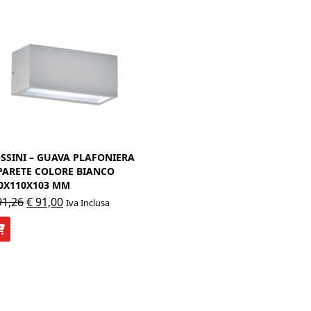
SSINI – GUAVA PLAFONIERA
PARETE COLORE BIANCO
0X110X103 MM
Il
Il
1,26
€
91,00
Iva Inclusa
prezzo
prezzo
originale
attuale
era:
è:
€ 91,26.
€ 91,00.