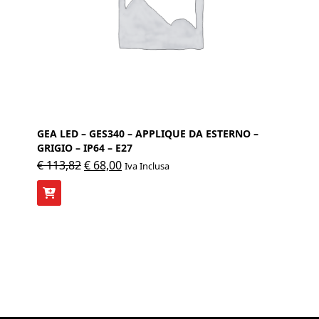
GEA LED – GES340 – APPLIQUE DA ESTERNO –
GRIGIO – IP64 – E27
Il
Il
€
113,82
€
68,00
Iva Inclusa
prezzo
prezzo
originale
attuale
era:
è:
€ 113,82.
€ 68,00.