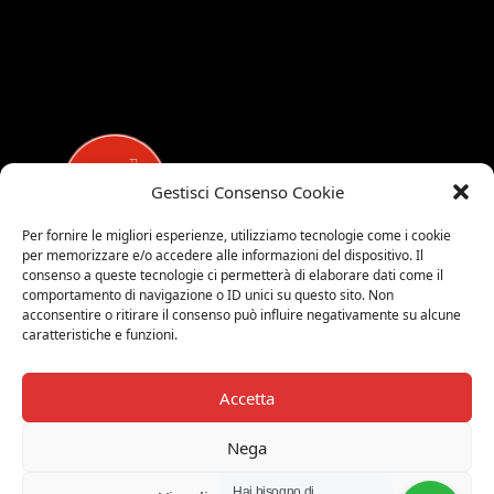
Gestisci Consenso Cookie
Per fornire le migliori esperienze, utilizziamo tecnologie come i cookie
per memorizzare e/o accedere alle informazioni del dispositivo. Il
MEDALUCI
consenso a queste tecnologie ci permetterà di elaborare dati come il
comportamento di navigazione o ID unici su questo sito. Non
Viale Brianza, 15 - 20821 Meda (MB)
acconsentire o ritirare il consenso può influire negativamente su alcune
caratteristiche e funzioni.
Tel. 0039 0362 343677
Orari di apertura:
MAR-SAB 9.00-12.00 / 15.00-19.00
Accetta
2026 © Medaluci di Fusi Rossella
Nega
P.IVA 03743200135
Hai bisogno di