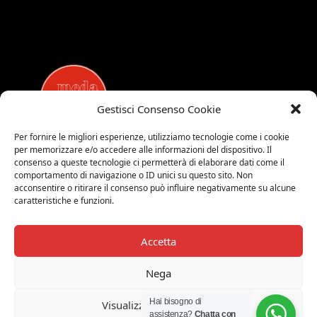
Gestisci Consenso Cookie
Per fornire le migliori esperienze, utilizziamo tecnologie come i cookie
per memorizzare e/o accedere alle informazioni del dispositivo. Il
MEDALUCI
consenso a queste tecnologie ci permetterà di elaborare dati come il
comportamento di navigazione o ID unici su questo sito. Non
Viale Brianza, 15 - 20821 Meda (MB)
acconsentire o ritirare il consenso può influire negativamente su alcune
Tel. 0039 0362 343677
caratteristiche e funzioni.
Orari di apertura:
MAR-SAB 9.00-12.00 / 15.00-19.00
Accetta
2026 © Medaluci di Fusi Rossella
P.IVA 03743200135
Nega
© 2026 TUTTI I DIRITTI RISERVATI
Hai bisogno di
Visualizza le preferenze
assistenza?
Chatta con