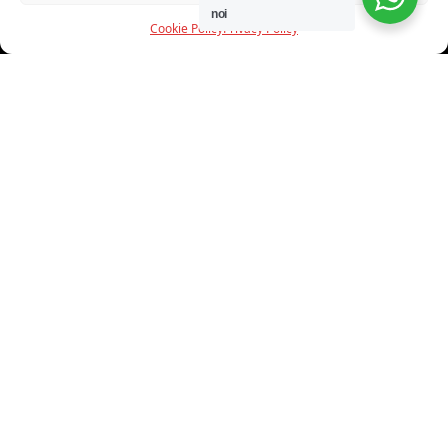
noi
Cookie Policy
Privacy Policy
INFORMAZIONI
CHI SIAMO
PROGETTI
SHOWROOM
PROGETTAZIONE
SERVIZI
DOWNLOAD
CONTATTI
SHOP ONLINE
Trovi i nostri prodotti nei seguenti store: